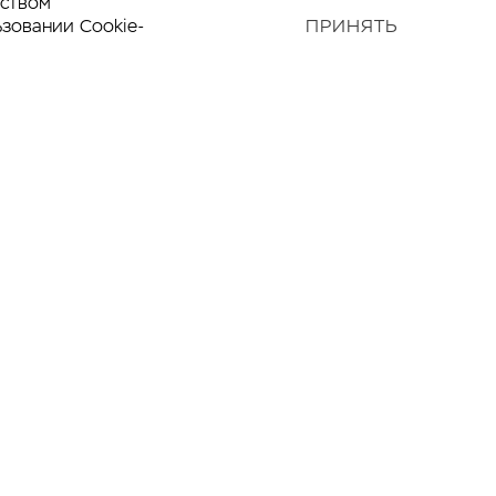
дством
ьзовании Cookie-
ПРИНЯТЬ
Наверх
—