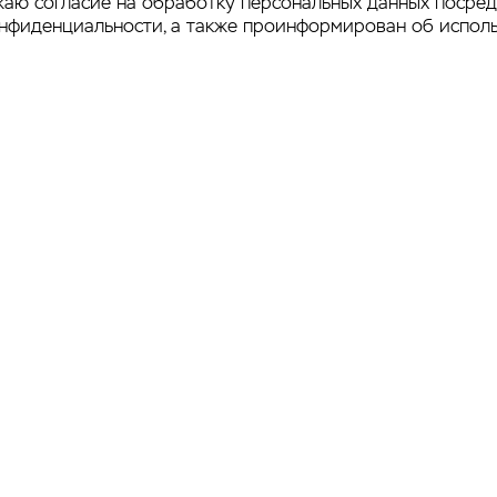
аю согласие на обработку персональных данных посре
онфиденциальности
, а также проинформирован об испол
ен Ассоциации
Официальный
ендинговых
маркетинг-
мпаний России
провайдер
Продвижение сайта 
итика
teleport
фиденциальности
а сайта